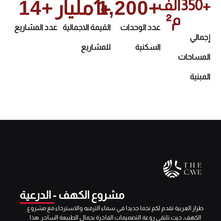
+
350
الف 
+
+
1,200
1
مليار
+
14
م²
عدد الوحدات
القيمة الاجمالية
عدد المشاريع
إجمالي
السكنية
للمشاريع
المساحات
المبنية
مشروع الكهف - الدرعية
طراز العربية تقدم لكم نجما جديدا في سماء الترفيه والاسترخاء مع مشروع
الكهف، حيث تلتقي روعة التصميمات الفاخرة بجمال الطبيعة الساحر. هذا