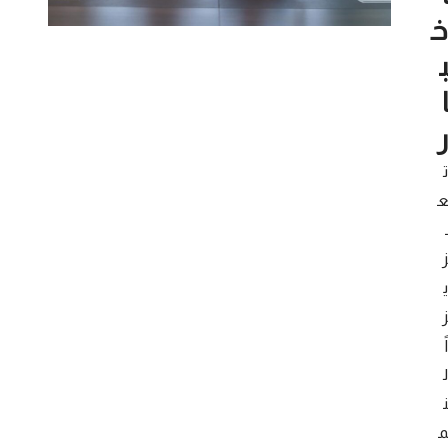
خ
ب
ا
ر
ت
ع
ـ
ز
ي
ز
اً
ل
ن
م