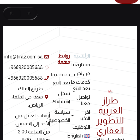
الرئيسية
روابط
info@tiraz.com.sa
مهمة
مشاريعنا
966920005688+
من نحن
خدمات ما
966920005688+
خدمات ما
بعد البيع
بعد البيع
طريق الملك
سجل
فهد، حي الملقا،
تواصل
طراز
اهتمامك
معنا
الرياض.
العربية
سياسة
اخر
أوقات العمل: من
الاخبار
للتطوير
الخصوصية
الأحد إلى الخميس،
التوظيف
العقاري
من الساعة 8:00
English
صباحًا إلى 4:00
نطمح إلى بناء