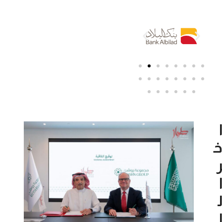
ا
خ
ر
ا
ل
ا