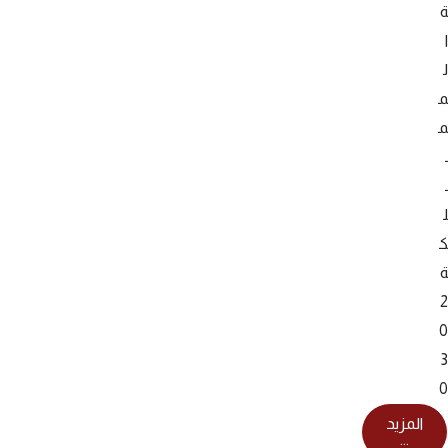
ة
ا
ل
م
م
ـ
ـ
ل
ك
ة
2
0
3
0
المزيد
...