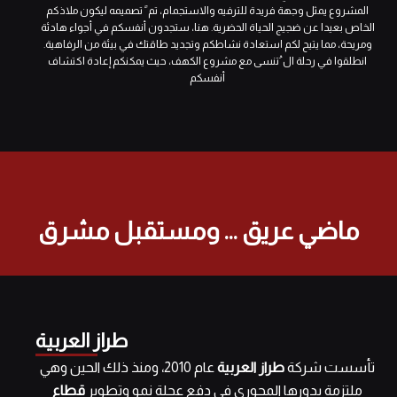
المشروع يمثل وجهة فريدة للترفيه والاستجمام، تم ً تصميمه ليكون ملاذكم
الخاص بعيدا عن ضجيج الحياة الحضرية. هنا، ستجدون أنفسكم في أجواء هادئة
ومريحة، مما يتيح لكم استعادة نشاطكم وتجديد طاقتك في بيئة من الرفاهية.
انطلقوا في رحلة ال ُتنسى مع مشروع الكهف، حيث يمكنكم إعادة اكتشاف
أنفسكم
ماضي عريق ... ومستقبل مشرق
طراز العربية
تأسست شركة
طراز العربية
عام 2010، ومنذ ذلك الحين وهي
ملتزمة بدورها المحوري في دفع عجلة نمو وتطوير
قطاع