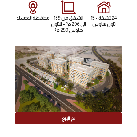
224شقة - 15
الشقق من 139
محافظة الاحساء
تاون هاوس
الى 206 م² - التاون
هاوس 250 م²
تم البيع