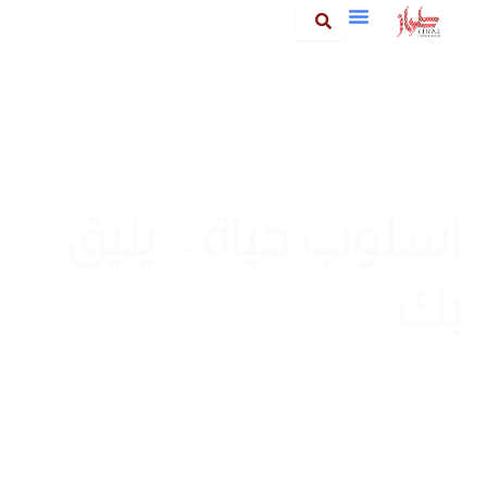
خطي
لى
لمحتوى
اسلوب حياة .. يليق
بك