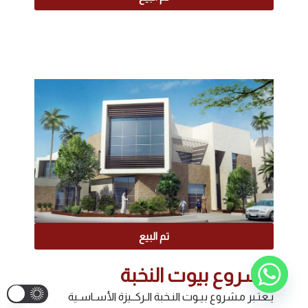
تم البيع
مشروع بيوت النخبة
يـعتـبر مـشروع بيـوت النـخبة الـركــيزة الأسـاسـية