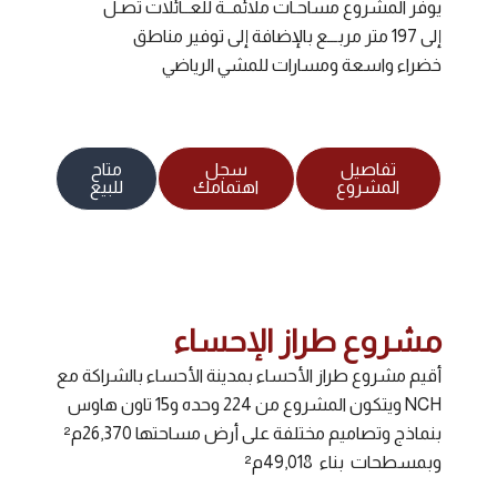
يوفر المشروع مساحـات ملائمــة للعــائلات تصـل
إلى 197 متر مربـــع بالإضافة إلى توفير مناطق
خضراء واسعة ومسارات للمشي الرياضي
تفاصيل
سجل
متاح
المشروع
اهتمامك
للبيع
مشروع طراز الإحساء
أقيم مشروع طراز الأحساء بمدينة الأحساء بالشراكة مع
NCH ويتكون المشروع من 224 وحده و15 تاون هاوس
بنماذج وتصاميم مختلفة على أرض مساحتها 26,370م²
وبمسطحات بناء 49,018م²