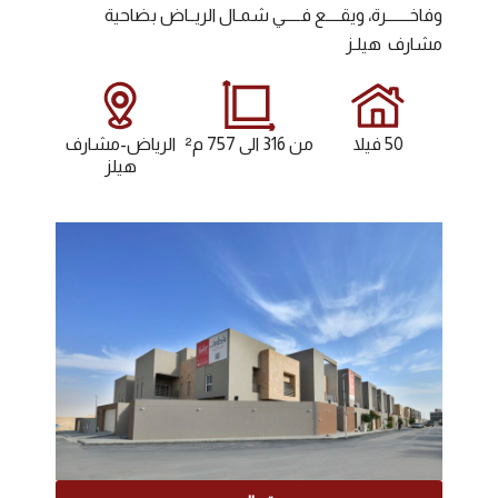
وفاخـــــــرة، ويقــــع فـــــي شمـال الريــاض بضاحية
مشارف هيلـز
50 فيلا
من 316 الى 757 م²
الرياض-مشارف
هيلز