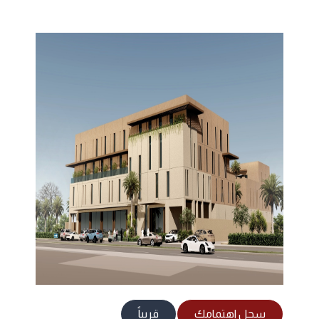
سجل اهتمامك
قريباً