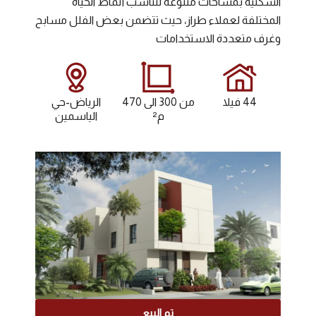
السكنية بمساحات متنوعة لتناسب أنماط الحياة
المختلفة لعملاء طراز، حيث تتضمن بعض الفلل مسابح
وغرف متعددة الاستخدامات
44 فيلا
من 300 الى 470
الرياض-حي
م²
الياسمين
تم البيع