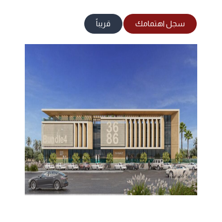
سجل اهتمامك
قريباً