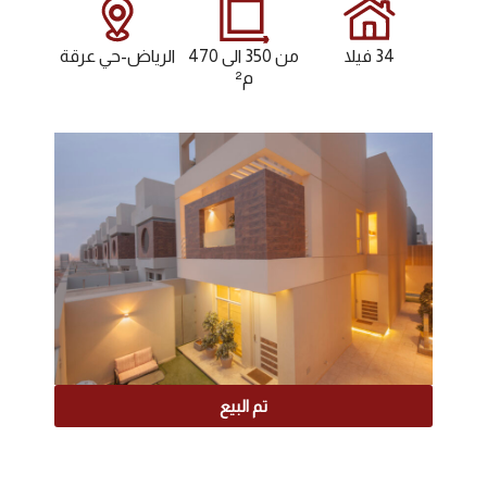
34 فيلا
من 350 الى 470
الرياض-حي عرقة
م²
تم البيع