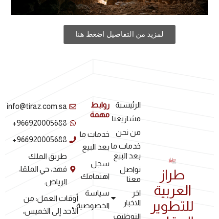
لمزيد من التفاصيل اضغط هنا
الرئيسية
روابط
info@tiraz.com.sa
مهمة
مشاريعنا
966920005688+
من نحن
خدمات ما
966920005688+
خدمات ما
بعد البيع
بعد البيع
طريق الملك
سجل
فهد، حي الملقا،
تواصل
طراز
اهتمامك
معنا
الرياض.
العربية
سياسة
اخر
أوقات العمل: من
الاخبار
للتطوير
الخصوصية
الأحد إلى الخميس،
التوظيف